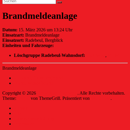
Brandmeldeanlage
Datum:
15. März 2026 um 13:24 Uhr
Einsatzart:
Brandmeldeanlage
Einsatzort:
Radebeul, Bergblick
Einheiten und Fahrzeuge:
Löschgruppe Radebeul-Wahnsdorf:
TSF-W/Z
,
MTW
Brandmeldeanlage
←
Brand, PKW Vollbrand
Brand, Wiese/Ödland
→
Copyright © 2026
Freiwillige Feuerwehr
. Alle Rechte vorbehalten.
Theme:
Ample
von ThemeGrill. Präsentiert von
WordPress
.
Kontakt
Intern
Datenschutzerklärung
Impressum