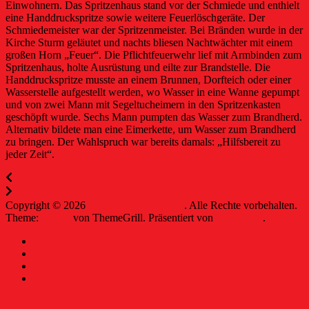
Einwohnern. Das Spritzenhaus stand vor der Schmiede und enthielt
eine Handdruckspritze sowie weitere Feuerlöschgeräte. Der
Schmiedemeister war der Spritzenmeister. Bei Bränden wurde in der
Kirche Sturm geläutet und nachts bliesen Nachtwächter mit einem
großen Horn „Feuer“. Die Pflichtfeuerwehr lief mit Armbinden zum
Spritzenhaus, holte Ausrüstung und eilte zur Brandstelle. Die
Handdruckspritze musste an einem Brunnen, Dorfteich oder einer
Wasserstelle aufgestellt werden, wo Wasser in eine Wanne gepumpt
und von zwei Mann mit Segeltucheimern in den Spritzenkasten
geschöpft wurde. Sechs Mann pumpten das Wasser zum Brandherd.
Alternativ bildete man eine Eimerkette, um Wasser zum Brandherd
zu bringen. Der Wahlspruch war bereits damals: „Hilfsbereit zu
jeder Zeit“.
Copyright © 2026
Freiwillige Feuerwehr
. Alle Rechte vorbehalten.
Theme:
Ample
von ThemeGrill. Präsentiert von
WordPress
.
Kontakt
Intern
Datenschutzerklärung
Impressum