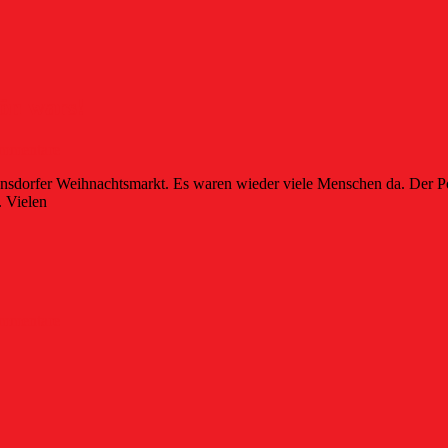
ön wars!
mmentare
hnsdorfer Weihnachtsmarkt. Es waren wieder viele Menschen da. Der P
 Vielen
mmentare