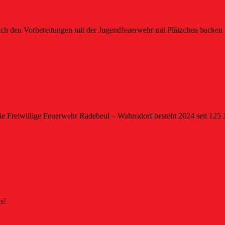
mmentare
 den Vorbereitungen mit der Jugendfeuerwehr mit Plätzchen backen un
orf 26. – 28. April 2024
die Freiwillige Feuerwehr Radebeul – Wahnsdorf besteht 2024 seit 125 
s!