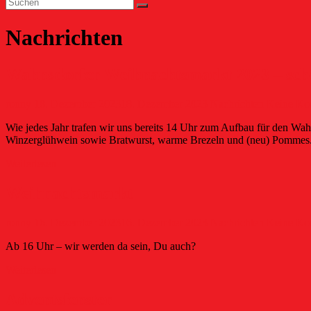
Nachrichten
Wahnsdorfer Weihnachtsmarkt 2023 – sch
ronny
18. Dezember 2023
18. Dezember 2023
Nachrichten
Keine Ko
Wie jedes Jahr trafen wir uns bereits 14 Uhr zum Aufbau für den Wa
Winzerglühwein sowie Bratwurst, warme Brezeln und (neu) Pommes.
Weiterlesen
Weihnachtsmarkt
ronny
16. Dezember 2023
16. Dezember 2023
Nachrichten
Keine Ko
Ab 16 Uhr – wir werden da sein, Du auch?
Weiterlesen
Adventsfenster