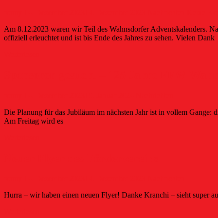
ronny
14. Dezember 2023
14. Dezember 2023
Nachrichten
Keine Ko
Am 8.12.2023 waren wir Teil des Wahnsdorfer Adventskalenders. Nach
offiziell erleuchtet und ist bis Ende des Jahres zu sehen. Vielen Dank
Weiterlesen
Sponsoren gesucht – 125 Jahre FFW Wahnsd
ronny
14. Dezember 2023
19. Januar 2024
Nachrichten
Die Planung für das Jubiläum im nächsten Jahr ist in vollem Gange: 
Am Freitag wird es
Weiterlesen
Neuer Flyer des Fördervereins
ronny
14. Dezember 2023
14. Dezember 2023
Nachrichten
Hurra – wir haben einen neuen Flyer! Danke Kranchi – sieht super au
Weiterlesen