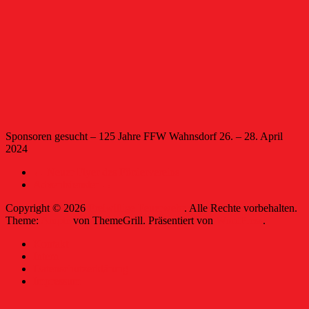
Sponsoren gesucht – 125 Jahre FFW Wahnsdorf 26. – 28. April
2024
←
Neuer Flyer des Fördervereins
Adventsfenster
→
Copyright © 2026
Freiwillige Feuerwehr
. Alle Rechte vorbehalten.
Theme:
Ample
von ThemeGrill. Präsentiert von
WordPress
.
Kontakt
Intern
Datenschutzerklärung
Impressum