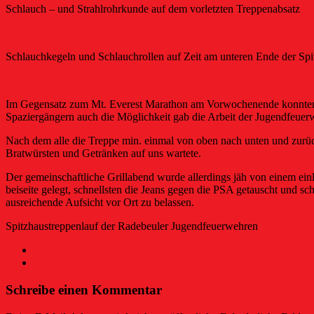
Schlauch – und Strahlrohrkunde auf dem vorletzten Treppenabsatz
Schlauchkegeln und Schlauchrollen auf Zeit am unteren Ende der Spi
Im Gegensatz zum Mt. Everest Marathon am Vorwochenende konnten un
Spaziergängern auch die Möglichkeit gab die Arbeit der Jugendfeuerw
Nach dem alle die Treppe min. einmal von oben nach unten und zurüc
Bratwürsten und Getränken auf uns wartete.
Der gemeinschaftliche Grillabend wurde allerdings jäh von einem einl
beiseite gelegt, schnellsten die Jeans gegen die PSA getauscht und s
ausreichende Aufsicht vor Ort zu belassen.
Spitzhaustreppenlauf der Radebeuler Jugendfeuerwehren
←
Jugendkreismeisterschaft im Hallenfussball
Schreibe einen Kommentar