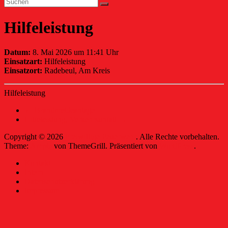
Hilfeleistung
Datum:
8. Mai 2026 um 11:41 Uhr
Einsatzart:
Hilfeleistung
Einsatzort:
Radebeul, Am Kreis
Hilfeleistung
←
Brandmeldeanlage
Hilfeleistung, Verkehrsunfall
→
Copyright © 2026
Freiwillige Feuerwehr
. Alle Rechte vorbehalten.
Theme:
Ample
von ThemeGrill. Präsentiert von
WordPress
.
Kontakt
Intern
Datenschutzerklärung
Impressum