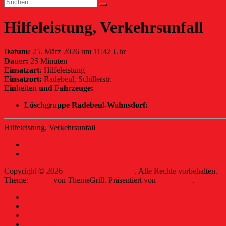
Hilfeleistung, Verkehrsunfall
Datum:
25. März 2026 um 11:42 Uhr
Dauer:
25 Minuten
Einsatzart:
Hilfeleistung
Einsatzort:
Radebeul, Schillerstr.
Einheiten und Fahrzeuge:
Löschgruppe Radebeul-Wahnsdorf:
TSF-W/Z
Hilfeleistung, Verkehrsunfall
←
Brand, Wiese/Ödland
Brand, Balkon
→
Copyright © 2026
Freiwillige Feuerwehr
. Alle Rechte vorbehalten.
Theme:
Ample
von ThemeGrill. Präsentiert von
WordPress
.
Kontakt
Intern
Datenschutzerklärung
Impressum