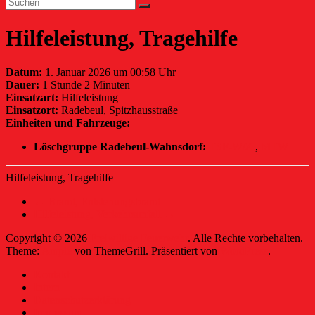
Hilfeleistung, Tragehilfe
Datum:
1. Januar 2026 um 00:58 Uhr
Dauer:
1 Stunde 2 Minuten
Einsatzart:
Hilfeleistung
Einsatzort:
Radebeul, Spitzhausstraße
Einheiten und Fahrzeuge:
Löschgruppe Radebeul-Wahnsdorf:
TSF-W/Z
,
MTW
Hilfeleistung, Tragehilfe
←
Brand, Entstehungsbrand
Hilfeleistung, Verkehrsunfall
→
Copyright © 2026
Freiwillige Feuerwehr
. Alle Rechte vorbehalten.
Theme:
Ample
von ThemeGrill. Präsentiert von
WordPress
.
Kontakt
Intern
Datenschutzerklärung
Impressum