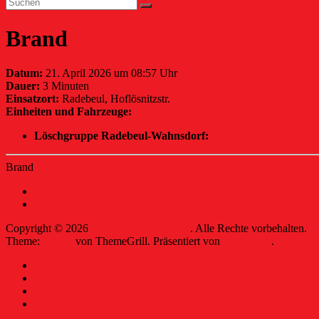
Brand
Datum:
21. April 2026 um 08:57 Uhr
Dauer:
3 Minuten
Einsatzort:
Radebeul, Hoflösnitzstr.
Einheiten und Fahrzeuge:
Löschgruppe Radebeul-Wahnsdorf:
TSF-W/Z
Brand
←
Brand, Keller
Brandmeldeanlage
→
Copyright © 2026
Freiwillige Feuerwehr
. Alle Rechte vorbehalten.
Theme:
Ample
von ThemeGrill. Präsentiert von
WordPress
.
Kontakt
Intern
Datenschutzerklärung
Impressum