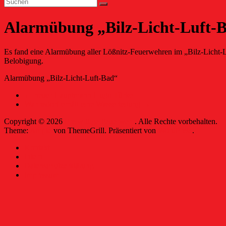
Alarmübung „Bilz-Licht-Luft-
Es fand eine Alarmübung aller Lößnitz-Feuerwehren im „Bilz-Licht-L
Belobigung.
Alarmübung „Bilz-Licht-Luft-Bad“
←
neuer Hauptmann Hugo Türke
Wahnsdorf erhält eine Wasserleitung
→
Copyright © 2026
Freiwillige Feuerwehr
. Alle Rechte vorbehalten.
Theme:
Ample
von ThemeGrill. Präsentiert von
WordPress
.
Kontakt
Intern
Datenschutzerklärung
Impressum